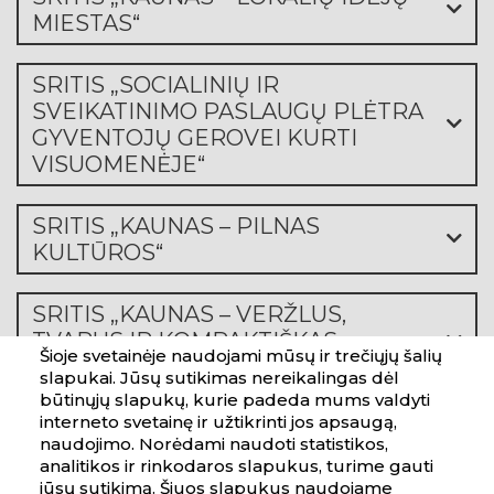
Į finansavimo sritis
Šioje svetainėje naudojami mūsų ir trečiųjų šalių
slapukai. Jūsų sutikimas nereikalingas dėl
Konsultacijas dėl paraiškų pildymo ir projektų
būtinųjų slapukų, kurie padeda mums valdyti
interneto svetainę ir užtikrinti jos apsaugą,
įgyvendinimo teikia Savivaldybės Strateginio
naudojimo. Norėdami naudoti statistikos,
planavimo, analizės ir programų valdymo
analitikos ir rinkodaros slapukus, turime gauti
skyrius:
jūsų sutikimą. Šiuos slapukus naudojame