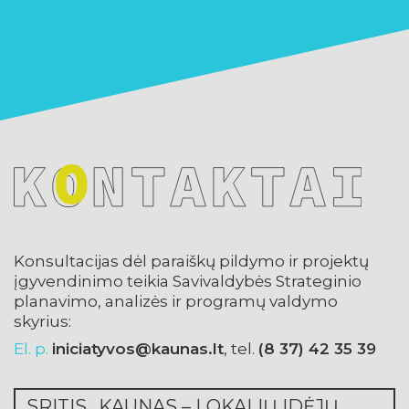
Informaciją 
įgyvendinimo
administraci
ir programų 
iniciatyvos@
Socialinių
*
dėl Kvietime
papunkčiuos
Mikalonienė, t
jovita.mika
*
dėl Kvietim
nurodytos ve
20 98 21, el. 