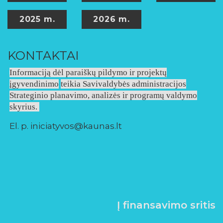
m.
2026 m.
KTAI
REZULTA
ją
dėl paraiškų pildymo ir projektų
imo
teikia Savivaldybės administracijos
o planavimo, analizės ir programų valdymo
2016 m.
2019 m.
iatyvos@kaunas.lt
2022 m.
2025 m.
KONTAKT