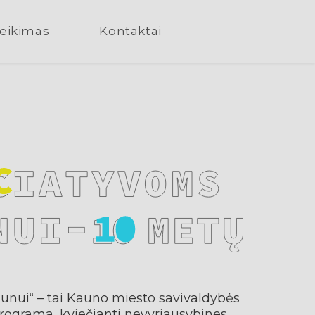
teikimas
Kontaktai
aunui“ – tai Kauno miesto savivaldybės
programa, kviečianti nevyriausybines