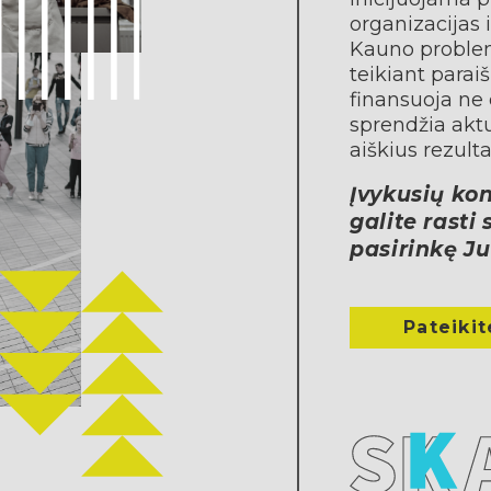
organizacijas 
Kauno problemų
teikiant para
finansuoja ne 
sprendžia aktu
aiškius rezulta
Įvykusių kon
galite rasti
pasirinkę Ju
Pateikit